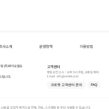
회사소개
운영정책
이용방법
스팅 (주)와이오엘오
고객센터
평일 오전 11시 ~ 오후 5시 (주말, 공휴일 제외)
E-mail : info@croket.co.kr
탁드립니다.
크로켓 고객센터 문의
FAQ
UI등을 상업적 목적으로 전재, 전송, 스크래핑 등 무단 사용할 수 없습니다.