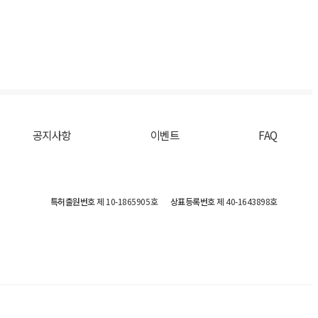
공지사항
이벤트
FAQ
특허출원번호
제 10-1865905호
상표등록번호
제 40-1643898호