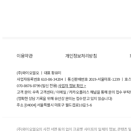
이용약관
개인정보처리방침
(주)와이오엘오 ㅣ 대표 황유미
사업자등록번호
610-86-34204
ㅣ 통신판매번호 2019-서울마포-1239 ㅣ 호
070-8676-8799 (발신 전용)
사업자 정보 확인 >
고객 문의: 우측 고객센터 / 이메일 / 카카오플러스 채널을 통해 문의 접수 부
(정확한 상담 기록을 위해 유선상 문의는 접수받고 있지 않습니다)
주소 [
04004
] 서울특별시 마포구 월드컵로10길
5-6
(주)와이오엘오의 사전 서면 동의 없이 크로켓 사이트의 일체의 정보, 콘텐츠 및 