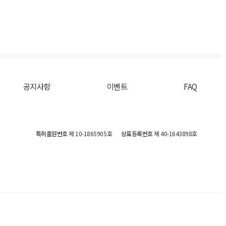
공지사항
이벤트
FAQ
특허출원번호
제 10-1865905호
상표등록번호
제 40-1643898호