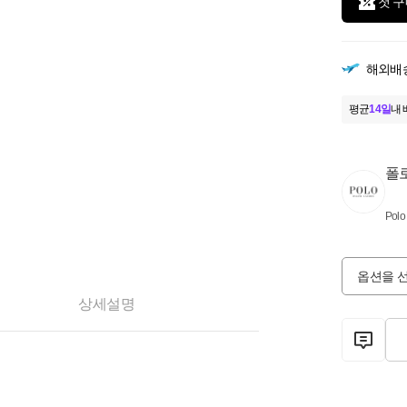
첫 구
해외배
평균
14일
내 
폴
Polo
옵션을 
상세설명