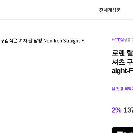
전세계상품
HOT딜
상품 
로렌 
셔츠 구김
aight-F
앱 전용 혜택
2%
13