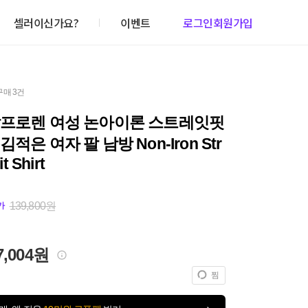
셀러이신가요?
이벤트
로그인
회원가입
구매 3건
랄프로렌 여성 논아이론 스트레잇핏
적은 여자 팔 남방 Non-Iron Str
it Shirt
139,800원
가
7,004원
찜