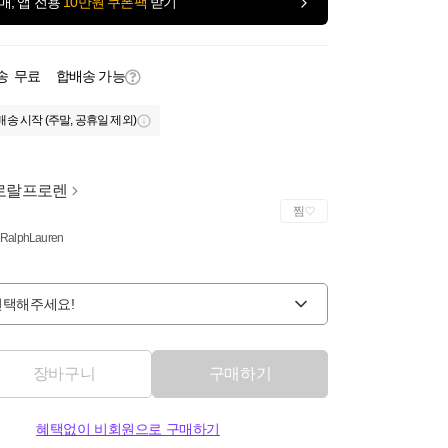
매, 앱 전용
10만원 쿠폰팩
받기
송
무료
합배송 가능
배송 시작 (주말, 공휴일 제외)
로랄프로렌
찜
 RalphLauren
선택해주세요!
장바구니
구매하기
혜택없이 비회원으로 구매하기