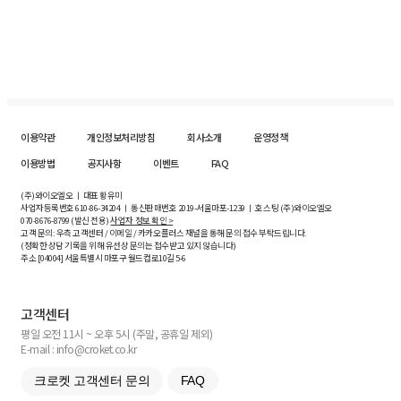
이용약관
개인정보처리방침
회사소개
운영정책
이용방법
공지사항
이벤트
FAQ
(주)와이오엘오 ㅣ 대표 황유미
사업자등록번호
610-86-34204
ㅣ 통신판매번호 2019-서울마포-1239 ㅣ 호스팅 (주)와이오엘오
070-8676-8799 (발신 전용)
사업자 정보 확인 >
고객 문의: 우측 고객센터 / 이메일 / 카카오플러스 채널을 통해 문의 접수 부탁드립니다.
(정확한 상담 기록을 위해 유선상 문의는 접수받고 있지 않습니다)
주소 [
04004
] 서울특별시 마포구 월드컵로10길
5-6
고객센터
평일 오전 11시 ~ 오후 5시 (주말, 공휴일 제외)
E-mail : info@croket.co.kr
크로켓 고객센터 문의
FAQ