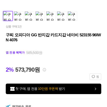
상품 구매 1건
구찌 오피디아 GG 반지갑 카드지갑 네이비 ‎523155 96IW
N 4076
585,500원
앱 전용 혜택가
2%
573,790원
찜
첫 구매, 앱 전용
10만원 쿠폰팩
받기
해외배송
무료