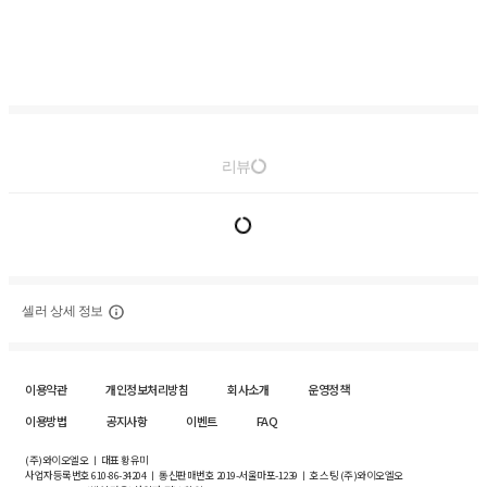
리뷰
셀러 상세 정보
이용약관
개인정보처리방침
회사소개
운영정책
이용방법
공지사항
이벤트
FAQ
(주)와이오엘오 ㅣ 대표 황유미
사업자등록번호
610-86-34204
ㅣ 통신판매번호 2019-서울마포-1239 ㅣ 호스팅 (주)와이오엘오