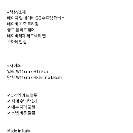
• 색상/소재
베이지 및 네이비 GG 수프림 캔버스
네이비 가죽 트리밍
골드 톤 하드웨어
네이비색과 레드색의 웹
모아레 안감
• 사이즈
열림: W11cm x H17.5cm
닫힘: W11cm x H8.5cm x D3cm
✔ 5개의 카드 슬롯
✔ 지폐 수납칸 1개
✔ 내부 지퍼 포켓
✔ 스냅 버튼 잠금
Made in Italy