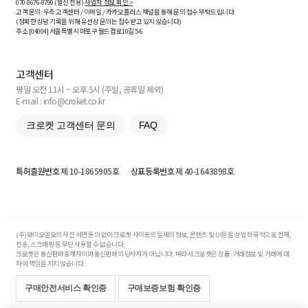
070-8676-8799 (발신 전용)
사업자 정보 확인 >
고객 문의: 우측 고객센터 / 이메일 / 카카오플러스 채널을 통해 문의 접수 부탁드립니다.
(정확한 상담 기록을 위해 유선상 문의는 접수받고 있지 않습니다)
주소 [
04004
] 서울특별시 마포구 월드컵로10길
5-6
고객센터
평일 오전 11시 ~ 오후 5시 (주말, 공휴일 제외)
E-mail : info@croket.co.kr
크로켓 고객센터 문의
FAQ
특허출원번호
제 10-1865905호
상표등록번호
제 40-1643898호
(주)와이오엘오의 사전 서면 동의 없이 크로켓 사이트의 일체의 정보, 콘텐츠 및 UI등을 상업적 목적으로 전재,
전송, 스크래핑 등 무단 사용할 수 없습니다.
크로켓은 통신판매중개자이며 통신판매의 당사자가 아닙니다. 따라서 크로켓은 상품·거래정보 및 거래에 대
하여 책임을 지지 않습니다.
구매안전서비스 확인증
구매보증보험 확인증