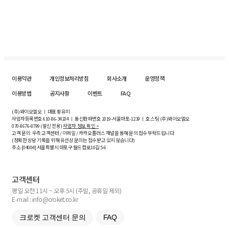
이용약관
개인정보처리방침
회사소개
운영정책
이용방법
공지사항
이벤트
FAQ
(주)와이오엘오 ㅣ 대표 황유미
사업자등록번호
610-86-34204
ㅣ 통신판매번호 2019-서울마포-1239 ㅣ 호스팅 (주)와이오엘오
070-8676-8799 (발신 전용)
사업자 정보 확인 >
고객 문의: 우측 고객센터 / 이메일 / 카카오플러스 채널을 통해 문의 접수 부탁드립니다.
(정확한 상담 기록을 위해 유선상 문의는 접수받고 있지 않습니다)
주소 [
04004
] 서울특별시 마포구 월드컵로10길
5-6
고객센터
평일 오전 11시 ~ 오후 5시 (주말, 공휴일 제외)
E-mail : info@croket.co.kr
크로켓 고객센터 문의
FAQ