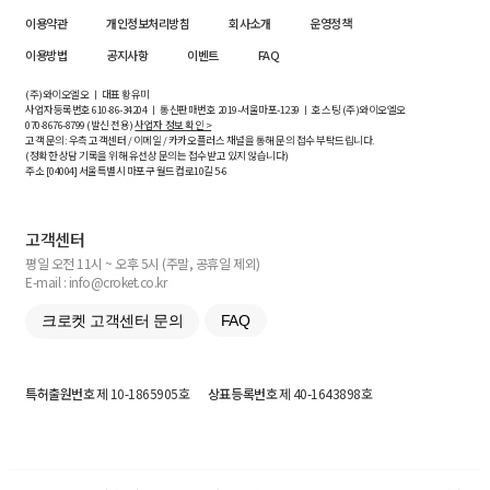
이용약관
개인정보처리방침
회사소개
운영정책
이용방법
공지사항
이벤트
FAQ
(주)와이오엘오 ㅣ 대표 황유미
사업자등록번호
610-86-34204
ㅣ 통신판매번호 2019-서울마포-1239 ㅣ 호스팅 (주)와이오엘오
070-8676-8799 (발신 전용)
사업자 정보 확인 >
고객 문의: 우측 고객센터 / 이메일 / 카카오플러스 채널을 통해 문의 접수 부탁드립니다.
(정확한 상담 기록을 위해 유선상 문의는 접수받고 있지 않습니다)
주소 [
04004
] 서울특별시 마포구 월드컵로10길
5-6
고객센터
평일 오전 11시 ~ 오후 5시 (주말, 공휴일 제외)
E-mail : info@croket.co.kr
크로켓 고객센터 문의
FAQ
특허출원번호
제 10-1865905호
상표등록번호
제 40-1643898호