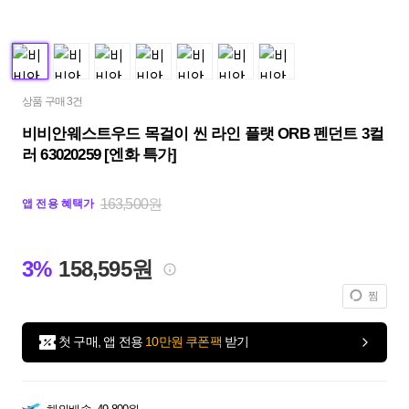
상품 구매 3건
비비안웨스트우드 목걸이 씬 라인 플랫 ORB 펜던트 3컬
러 63020259 [엔화 특가]
163,500원
앱 전용 혜택가
3%
158,595원
찜
첫 구매, 앱 전용
10만원 쿠폰팩
받기