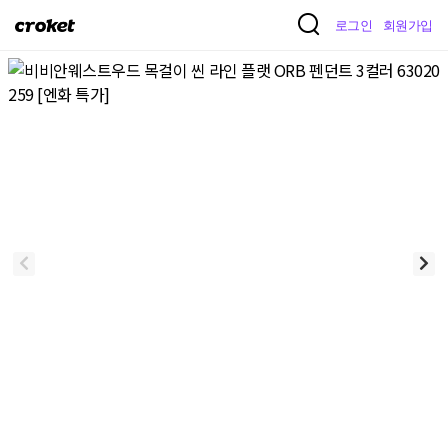
크
로그인
회원가입
로
켓