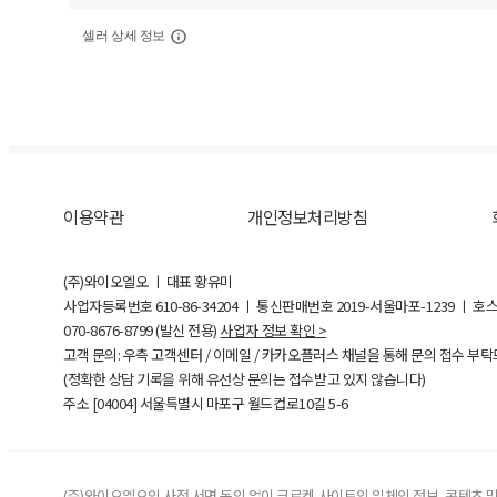
셀러 상세 정보
이용약관
개인정보처리방침
(주)와이오엘오 ㅣ 대표 황유미
사업자등록번호
610-86-34204
ㅣ 통신판매번호 2019-서울마포-1239 ㅣ 호
070-8676-8799 (발신 전용)
사업자 정보 확인 >
고객 문의: 우측 고객센터 / 이메일 / 카카오플러스 채널을 통해 문의 접수 부
(정확한 상담 기록을 위해 유선상 문의는 접수받고 있지 않습니다)
주소 [
04004
] 서울특별시 마포구 월드컵로10길
5-6
(주)와이오엘오의 사전 서면 동의 없이 크로켓 사이트의 일체의 정보, 콘텐츠 및 