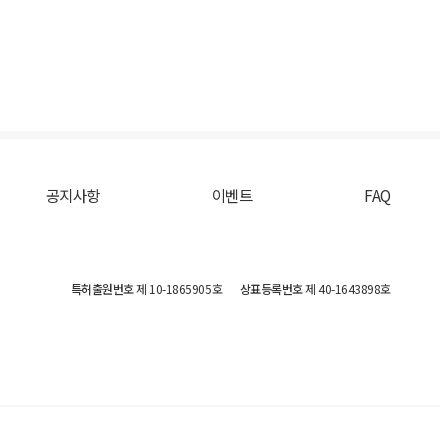
공지사항
이벤트
FAQ
특허출원번호
제 10-1865905호
상표등록번호
제 40-1643898호