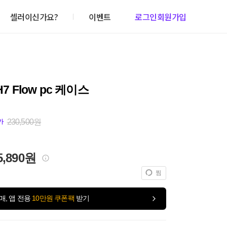
셀러이신가요?
이벤트
로그인
회원가입
H7 Flow pc 케이스
230,500원
가
5,890원
찜
매, 앱 전용
10만원 쿠폰팩
받기