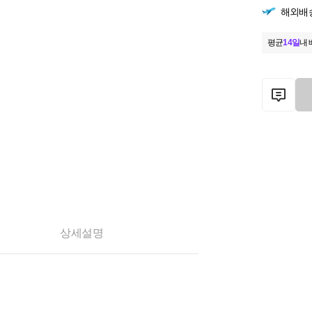
해외배
평균
14일
내 
상세설명