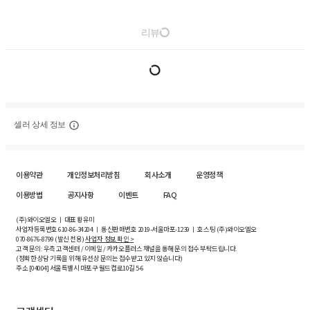
리뷰
셀러 상세 정보
이용약관
개인정보처리방침
회사소개
운영정책
이용방법
공지사항
이벤트
FAQ
(주)와이오엘오 ㅣ 대표 황유미
사업자등록번호
610-86-34204
ㅣ 통신판매번호 2019-서울마포-1239 ㅣ 호스팅 (주)와이오엘오
070-8676-8799 (발신 전용)
사업자 정보 확인 >
고객 문의: 우측 고객센터 / 이메일 / 카카오플러스 채널을 통해 문의 접수 부탁드립니다.
(정확한 상담 기록을 위해 유선상 문의는 접수받고 있지 않습니다)
주소 [
04004
] 서울특별시 마포구 월드컵로10길
5-6