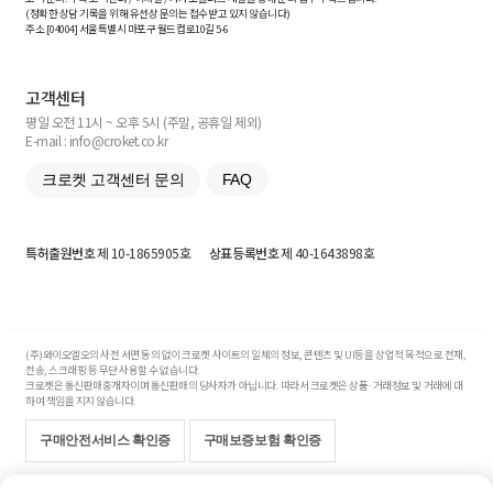
(정확한 상담 기록을 위해 유선상 문의는 접수받고 있지 않습니다)
주소 [
04004
] 서울특별시 마포구 월드컵로10길
5-6
고객센터
평일 오전 11시 ~ 오후 5시 (주말, 공휴일 제외)
E-mail : info@croket.co.kr
크로켓 고객센터 문의
FAQ
특허출원번호
제 10-1865905호
상표등록번호
제 40-1643898호
(주)와이오엘오의 사전 서면 동의 없이 크로켓 사이트의 일체의 정보, 콘텐츠 및 UI등을 상업적 목적으로 전재,
전송, 스크래핑 등 무단 사용할 수 없습니다.
크로켓은 통신판매중개자이며 통신판매의 당사자가 아닙니다. 따라서 크로켓은 상품·거래정보 및 거래에 대
하여 책임을 지지 않습니다.
구매안전서비스 확인증
구매보증보험 확인증
Copyright© 2017-2026 YOLO Co, Ltd. All rights reserved.