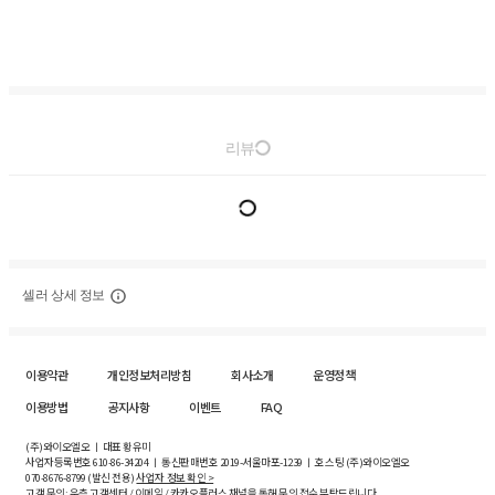
리뷰
셀러 상세 정보
이용약관
개인정보처리방침
회사소개
운영정책
이용방법
공지사항
이벤트
FAQ
(주)와이오엘오 ㅣ 대표 황유미
사업자등록번호
610-86-34204
ㅣ 통신판매번호 2019-서울마포-1239 ㅣ 호스팅 (주)와이오엘오
070-8676-8799 (발신 전용)
사업자 정보 확인 >
고객 문의: 우측 고객센터 / 이메일 / 카카오플러스 채널을 통해 문의 접수 부탁드립니다.