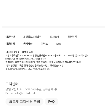
이용약관
개인정보처리방침
회사소개
운영정책
이용방법
공지사항
이벤트
FAQ
(주)와이오엘오 ㅣ 대표 황유미
사업자등록번호
610-86-34204
ㅣ 통신판매번호 2019-서울마포-1239 ㅣ 호스팅 (주)와이오엘오
070-8676-8799 (발신 전용)
사업자 정보 확인 >
고객 문의: 우측 고객센터 / 이메일 / 카카오플러스 채널을 통해 문의 접수 부탁드립니다.
(정확한 상담 기록을 위해 유선상 문의는 접수받고 있지 않습니다)
주소 [
04004
] 서울특별시 마포구 월드컵로10길
5-6
고객센터
평일 오전 11시 ~ 오후 5시 (주말, 공휴일 제외)
E-mail : info@croket.co.kr
크로켓 고객센터 문의
FAQ