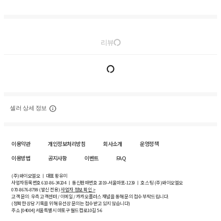
리뷰
셀러 상세 정보
이용약관
개인정보처리방침
회사소개
운영정책
이용방법
공지사항
이벤트
FAQ
(주)와이오엘오 ㅣ 대표 황유미
사업자등록번호
610-86-34204
ㅣ 통신판매번호 2019-서울마포-1239 ㅣ 호스팅 (주)와이오엘오
070-8676-8799 (발신 전용)
사업자 정보 확인 >
고객 문의: 우측 고객센터 / 이메일 / 카카오플러스 채널을 통해 문의 접수 부탁드립니다.
(정확한 상담 기록을 위해 유선상 문의는 접수받고 있지 않습니다)
주소 [
04004
] 서울특별시 마포구 월드컵로10길
5-6