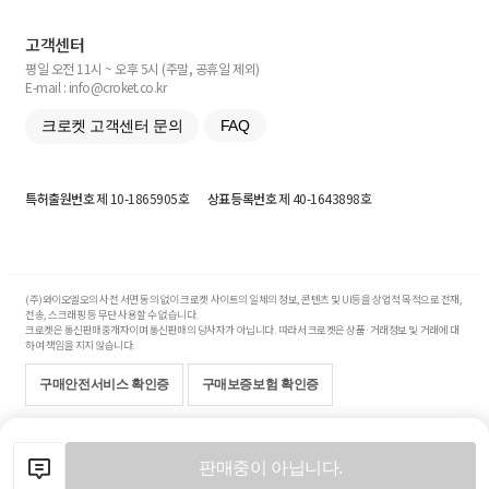
고객센터
평일 오전 11시 ~ 오후 5시 (주말, 공휴일 제외)
E-mail : info@croket.co.kr
크로켓 고객센터 문의
FAQ
특허출원번호
제 10-1865905호
상표등록번호
제 40-1643898호
(주)와이오엘오의 사전 서면 동의 없이 크로켓 사이트의 일체의 정보, 콘텐츠 및 UI등을 상업적 목적으로 전재,
전송, 스크래핑 등 무단 사용할 수 없습니다.
크로켓은 통신판매중개자이며 통신판매의 당사자가 아닙니다. 따라서 크로켓은 상품·거래정보 및 거래에 대
하여 책임을 지지 않습니다.
구매안전서비스 확인증
구매보증보험 확인증
Copyright© 2017-2026 YOLO Co, Ltd. All rights reserved.
판매중이 아닙니다.