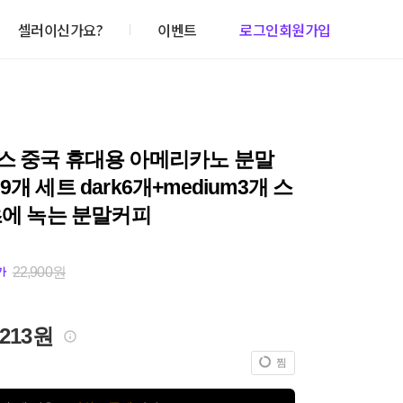
셀러이신가요?
이벤트
로그인
회원가입
스 중국 휴대용 아메리카노 분말
9개 세트 dark6개+medium3개 스
초에 녹는 분말커피
22,900원
가
,213원
찜