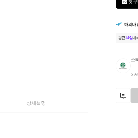
첫 구
해외배
평균
14일
내 
스
STA
상세설명