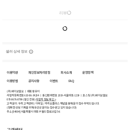
리뷰
셀러 상세 정보
이용약관
개인정보처리방침
회사소개
운영정책
이용방법
공지사항
이벤트
FAQ
(주)와이오엘오 ㅣ 대표 황유미
사업자등록번호
610-86-34204
ㅣ 통신판매번호 2019-서울마포-1239 ㅣ 호스팅 (주)와이오엘오
070-8676-8799 (발신 전용)
사업자 정보 확인 >
고객 문의: 우측 고객센터 / 이메일 / 카카오플러스 채널을 통해 문의 접수 부탁드립니다.
(정확한 상담 기록을 위해 유선상 문의는 접수받고 있지 않습니다)
주소 [
04004
] 서울특별시 마포구 월드컵로10길
5-6
고객센터