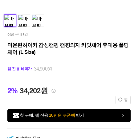
상품 구매 1건
마운틴하이커 감성캠핑 캠핑의자 커밋체어 휴대용 폴딩
체어 (L Size)
34,900원
앱 전용 혜택가
2%
34,202원
찜
첫 구매, 앱 전용
10만원 쿠폰팩
받기