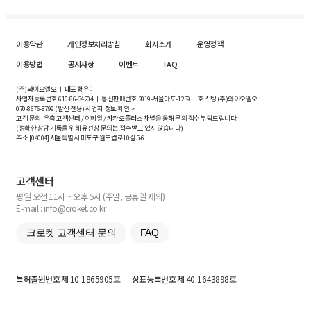
이용약관
개인정보처리방침
회사소개
운영정책
이용방법
공지사항
이벤트
FAQ
(주)와이오엘오 ㅣ 대표 황유미
사업자등록번호
610-86-34204
ㅣ 통신판매번호 2019-서울마포-1239 ㅣ 호스팅 (주)와이오엘오
070-8676-8799 (발신 전용)
사업자 정보 확인 >
고객 문의: 우측 고객센터 / 이메일 / 카카오플러스 채널을 통해 문의 접수 부탁드립니다.
(정확한 상담 기록을 위해 유선상 문의는 접수받고 있지 않습니다)
주소 [
04004
] 서울특별시 마포구 월드컵로10길
5-6
고객센터
평일 오전 11시 ~ 오후 5시 (주말, 공휴일 제외)
E-mail : info@croket.co.kr
크로켓 고객센터 문의
FAQ
특허출원번호
제 10-1865905호
상표등록번호
제 40-1643898호