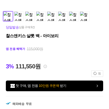
당일발송
상품 구매 9건
찰스앤키스 샬롯 백 - 아이보리
115,000원
앱 전용 혜택가
3%
111,550원
찜
첫 구매, 앱 전용
10만원 쿠폰팩
받기
해외배송
무료