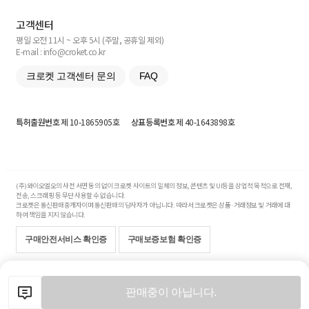
고객센터
평일 오전 11시 ~ 오후 5시 (주말, 공휴일 제외)
E-mail : info@croket.co.kr
크로켓 고객센터 문의
FAQ
특허출원번호
제 10-1865905호
상표등록번호
제 40-1643898호
(주)와이오엘오의 사전 서면 동의 없이 크로켓 사이트의 일체의 정보, 콘텐츠 및 UI등을 상업적 목적으로 전재,
전송, 스크래핑 등 무단 사용할 수 없습니다.
크로켓은 통신판매중개자이며 통신판매의 당사자가 아닙니다. 따라서 크로켓은 상품·거래정보 및 거래에 대
하여 책임을 지지 않습니다.
구매안전서비스 확인증
구매보증보험 확인증
Copyright© 2017-2026 YOLO Co, Ltd. All rights reserved.
판매중이 아닙니다.