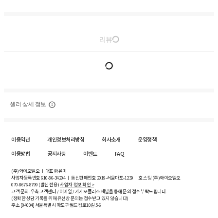
리뷰
셀러 상세 정보
이용약관
개인정보처리방침
회사소개
운영정책
이용방법
공지사항
이벤트
FAQ
(주)와이오엘오 ㅣ 대표 황유미
사업자등록번호
610-86-34204
ㅣ 통신판매번호 2019-서울마포-1239 ㅣ 호스팅 (주)와이오엘오
070-8676-8799 (발신 전용)
사업자 정보 확인 >
고객 문의: 우측 고객센터 / 이메일 / 카카오플러스 채널을 통해 문의 접수 부탁드립니다.
(정확한 상담 기록을 위해 유선상 문의는 접수받고 있지 않습니다)
주소 [
04004
] 서울특별시 마포구 월드컵로10길
5-6