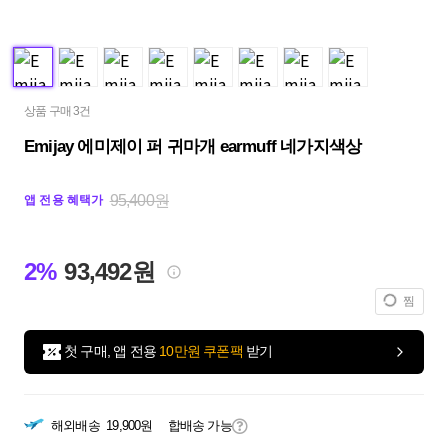
상품 구매 3건
Emijay 에미제이 퍼 귀마개 earmuff 네가지색상
95,400원
앱 전용 혜택가
2%
93,492원
찜
첫 구매, 앱 전용
10만원 쿠폰팩
받기
해외배송
19,900원
합배송 가능