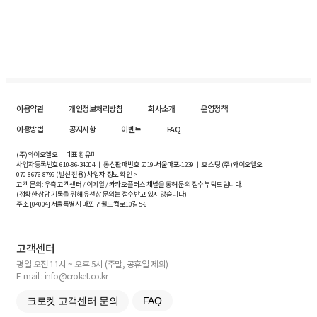
이용약관
개인정보처리방침
회사소개
운영정책
이용방법
공지사항
이벤트
FAQ
(주)와이오엘오 ㅣ 대표 황유미
사업자등록번호
610-86-34204
ㅣ 통신판매번호 2019-서울마포-1239 ㅣ 호스팅 (주)와이오엘오
070-8676-8799 (발신 전용)
사업자 정보 확인 >
고객 문의: 우측 고객센터 / 이메일 / 카카오플러스 채널을 통해 문의 접수 부탁드립니다.
(정확한 상담 기록을 위해 유선상 문의는 접수받고 있지 않습니다)
주소 [
04004
] 서울특별시 마포구 월드컵로10길
5-6
고객센터
평일 오전 11시 ~ 오후 5시 (주말, 공휴일 제외)
E-mail : info@croket.co.kr
크로켓 고객센터 문의
FAQ