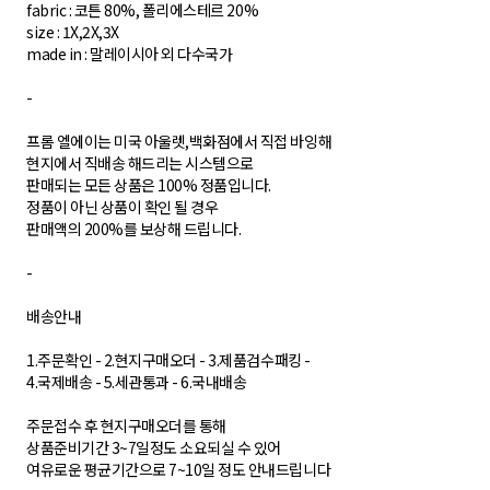
fabric : 코튼 80%, 폴리에스테르 20%
size : 1X,2X,3X
made in : 말레이시아 외 다수국가
-
프롬 엘에이는 미국 아울렛,백화점에서 직접 바잉해
현지에서 직배송 해드리는 시스템으로
판매되는 모든 상품은 100% 정품입니다.
정품이 아닌 상품이 확인 될 경우
판매액의 200%를 보상해 드립니다.
-
배송안내
1.주문확인 - 2.현지구매오더 - 3.제품검수패킹 -
4.국제배송 - 5.세관통과 - 6.국내배송
주문접수 후 현지구매오더를 통해
상품준비기간 3~7일정도 소요되실 수 있어
여유로운 평균기간으로 7~10일 정도 안내드립니다