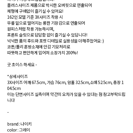
플러스사이즈 제품으로 박시한 오버핏으로 연출되어
체형에 구애없이 즐기실 수 있어요!
162인 모델 기준 3X사이즈 착용 시
무릎 밑으로 떨어지는 롱한 기장감으로 연출되어
원피스처럼 착용 가능하시며,
프론트 슬릿으로 답답함 없이 즐기실 수 있답니다!
넉넉한 품의 후드와 포켓 디테일로 실용성을 더해주었어요 :)
코튼/폴리 혼방소재에 안감 기모처리로
따뜻하고 편안하게 입어져 소장가치 200%!
굿 초이스 하세요 -
*상세사이즈
3X사이즈 어깨 67.5cm, 가슴 76cm, 암홀 32.5cm,소매 52.5cm, 총장 1
04.5cm
이는 단면사이즈 실측이며 약간의 오차가 있을 수 있다는 점 참고부탁드립
니다
-
brand : 나이키
color : 그레이