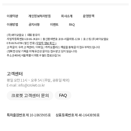
이용약관
개인정보처리방침
회사소개
운영정책
이용방법
공지사항
이벤트
FAQ
(주)와이오엘오 ㅣ 대표 황유미
사업자등록번호
610-86-34204
ㅣ 통신판매번호 2019-서울마포-1239 ㅣ 호스팅 (주)와이오엘오
070-8676-8799 (발신 전용)
사업자 정보 확인 >
고객 문의: 우측 고객센터 / 이메일 / 카카오플러스 채널을 통해 문의 접수 부탁드립니다.
(정확한 상담 기록을 위해 유선상 문의는 접수받고 있지 않습니다)
주소 [
04004
] 서울특별시 마포구 월드컵로10길
5-6
고객센터
평일 오전 11시 ~ 오후 5시 (주말, 공휴일 제외)
E-mail : info@croket.co.kr
크로켓 고객센터 문의
FAQ
특허출원번호
제 10-1865905호
상표등록번호
제 40-1643898호