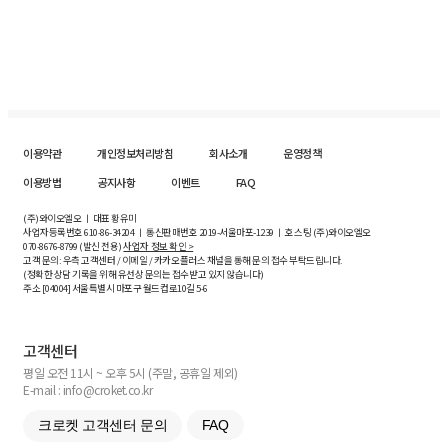
이용약관
개인정보처리방침
회사소개
운영정책
이용방법
공지사항
이벤트
FAQ
(주)와이오엘오 ㅣ 대표 황유미
사업자등록번호
610-86-34204
ㅣ 통신판매번호 2019-서울마포-1239 ㅣ 호스팅 (주)와이오엘오
070-8676-8799 (발신 전용)
사업자 정보 확인 >
고객 문의: 우측 고객센터 / 이메일 / 카카오플러스 채널을 통해 문의 접수 부탁드립니다.
(정확한 상담 기록을 위해 유선상 문의는 접수받고 있지 않습니다)
주소 [
04004
] 서울특별시 마포구 월드컵로10길
5-6
고객센터
평일 오전 11시 ~ 오후 5시 (주말, 공휴일 제외)
E-mail : info@croket.co.kr
크로켓 고객센터 문의
FAQ