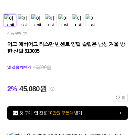
상품 구매 7건
어그 에버어그 타스만 빈센트 양털 슬립온 남성 겨울 방
한 신발 513005
46,000원
앱 전용 혜택가
2%
45,080원
찜
첫 구매, 앱 전용
10만원 쿠폰팩
받기