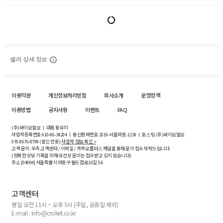
셀러 상세 정보
이용약관
개인정보처리방침
회사소개
운영정책
이용방법
공지사항
이벤트
FAQ
(주)와이오엘오 ㅣ 대표 황유미
사업자등록번호
610-86-34204
ㅣ 통신판매번호 2019-서울마포-1239 ㅣ 호스팅 (주)와이오엘오
070-8676-8799 (발신 전용)
사업자 정보 확인 >
고객 문의: 우측 고객센터 / 이메일 / 카카오플러스 채널을 통해 문의 접수 부탁드립니다.
(정확한 상담 기록을 위해 유선상 문의는 접수받고 있지 않습니다)
주소 [
04004
] 서울특별시 마포구 월드컵로10길
5-6
고객센터
평일 오전 11시 ~ 오후 5시 (주말, 공휴일 제외)
E-mail : info@croket.co.kr