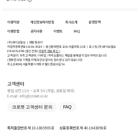
이용약관
개인정보처리방침
회사소개
운영정책
이용방법
공지사항
이벤트
FAQ
(주)와이오엘오 ㅣ 대표 황유미
사업자등록번호
610-86-34204
ㅣ 통신판매번호 2019-서울마포-1239 ㅣ 호스팅 (주)와이오엘오
070-8676-8799 (발신 전용)
사업자 정보 확인 >
고객 문의: 우측 고객센터 / 이메일 / 카카오플러스 채널을 통해 문의 접수 부탁드립니다.
(정확한 상담 기록을 위해 유선상 문의는 접수받고 있지 않습니다)
주소 [
04004
] 서울특별시 마포구 월드컵로10길
5-6
고객센터
평일 오전 11시 ~ 오후 5시 (주말, 공휴일 제외)
E-mail : info@croket.co.kr
크로켓 고객센터 문의
FAQ
특허출원번호
제 10-1865905호
상표등록번호
제 40-1643898호