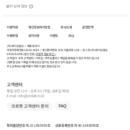
셀러 상세 정보
이용약관
개인정보처리방침
회사소개
운영정책
이용방법
공지사항
이벤트
FAQ
(주)와이오엘오 ㅣ 대표 황유미
사업자등록번호
610-86-34204
ㅣ 통신판매번호 2019-서울마포-1239 ㅣ 호스팅 (주)와이오엘오
070-8676-8799 (발신 전용)
사업자 정보 확인 >
고객 문의: 우측 고객센터 / 이메일 / 카카오플러스 채널을 통해 문의 접수 부탁드립니다.
(정확한 상담 기록을 위해 유선상 문의는 접수받고 있지 않습니다)
주소 [
04004
] 서울특별시 마포구 월드컵로10길
5-6
고객센터
평일 오전 11시 ~ 오후 5시 (주말, 공휴일 제외)
E-mail : info@croket.co.kr
크로켓 고객센터 문의
FAQ
특허출원번호
제 10-1865905호
상표등록번호
제 40-1643898호