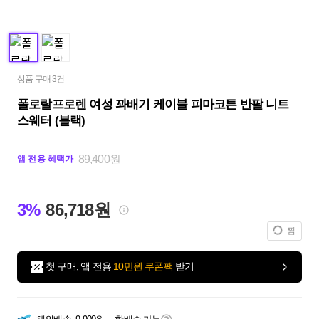
상품 구매 3건
폴로랄프로렌 여성 꽈배기 케이블 피마코튼 반팔 니트
스웨터 (블랙)
89,400원
앱 전용 혜택가
3%
86,718원
찜
첫 구매, 앱 전용
10만원 쿠폰팩
받기