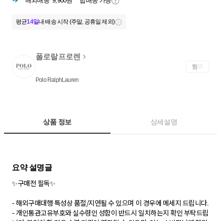
해외배송
9,900원
합배송 가능
평균
14일
내 배송 시작 (주말, 공휴일 제외)
폴로랄프로렌
찜
Polo RalphLauren
상품 정보
상세설명
✨구매전 필독✨
- 해외구매대행 특성상 품절/지연될 수 있으며 이 경우에 메세지 드립니다.
- 개인통관고유부호와 실수령인 성함이 반드시 일치하는지 확인 부탁드립