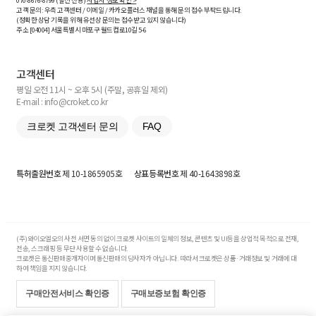
070-8676-8799 (발신 전용)
사업자 정보 확인 >
고객 문의: 우측 고객센터 / 이메일 / 카카오플러스 채널을 통해 문의 접수 부탁드립니다.
(정확한 상담 기록을 위해 유선상 문의는 접수받고 있지 않습니다)
주소 [
04004
] 서울특별시 마포구 월드컵로10길
5-6
고객센터
평일 오전 11시 ~ 오후 5시 (주말, 공휴일 제외)
E-mail : info@croket.co.kr
크로켓 고객센터 문의
FAQ
특허출원번호
제 10-1865905호
상표등록번호
제 40-1643898호
(주)와이오엘오의 사전 서면 동의 없이 크로켓 사이트의 일체의 정보, 콘텐츠 및 UI등을 상업적 목적으로 전재,
전송, 스크래핑 등 무단 사용할 수 없습니다.
크로켓은 통신판매중개자이며 통신판매의 당사자가 아닙니다. 따라서 크로켓은 상품·거래정보 및 거래에 대
하여 책임을 지지 않습니다.
구매안전서비스 확인증
구매보증보험 확인증