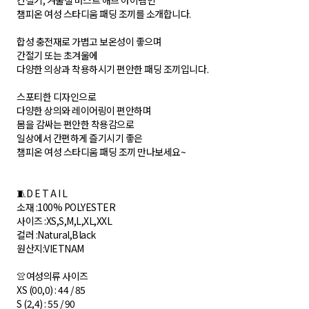
간절기, 겨울철 머스트 해브 아이템인
챔피온 여성 스타디움 패딩 조끼를 소개합니다.
합성 충전재로 가볍고 보온성이 좋으며
간절기 또는 초겨울에
다양한 의상과 착용하시기 편안한 패딩 조끼입니다.
스포티한 디자인으로
다양한 상의와 레이어링이 편안하며
몸을 감싸는 편안한 착용감으로
일상에서 간편하게 즐기시기 좋은
챔피온 여성 스타디움 패딩 조끼 만나보세요~
🧵D E T A I L
소재 :100% POLYESTER
사이즈 :XS,S,M,L,XL,XXL
컬러 :Natural,Black
원산지:VIETNAM
👚여성의류 사이즈
XS (00,0) : 44 / 85
S (2,4) : 55 / 90