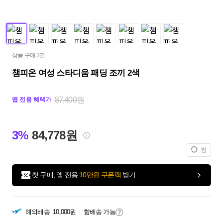
상품 구매 3건
챔피온 여성 스타디움 패딩 조끼 2색
87,400원
앱 전용 혜택가
3%
84,778원
찜
첫 구매, 앱 전용
10만원 쿠폰팩
받기
해외배송
10,000원
합배송 가능