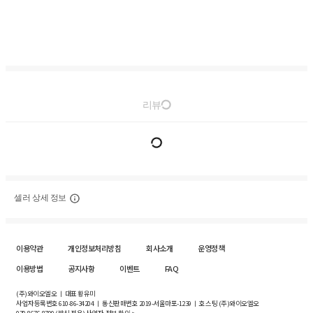
리뷰
셀러 상세 정보
이용약관
개인정보처리방침
회사소개
운영정책
이용방법
공지사항
이벤트
FAQ
(주)와이오엘오 ㅣ 대표 황유미
사업자등록번호
610-86-34204
ㅣ 통신판매번호 2019-서울마포-1239 ㅣ 호스팅 (주)와이오엘오