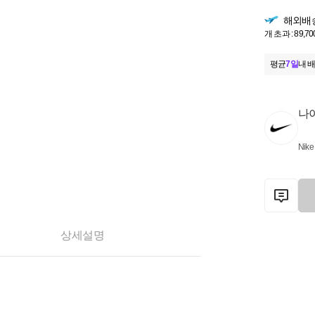
해외배
개 초과 : 89,70
평균
7일
내 배
나
Nike
상세설명