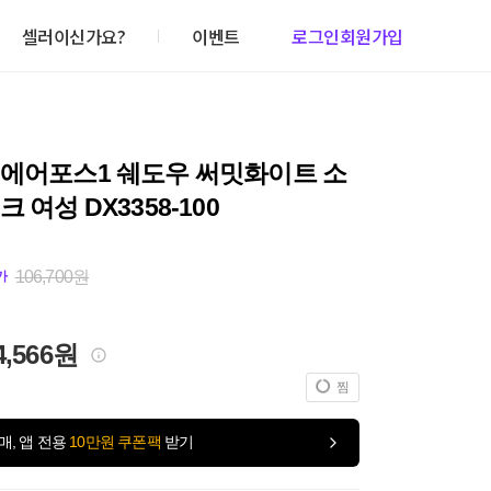
셀러이신가요?
이벤트
로그인
회원가입
 에어포스1 쉐도우 써밋화이트 소
 여성 DX3358-100
106,700원
가
4,566원
찜
매, 앱 전용
10만원 쿠폰팩
받기