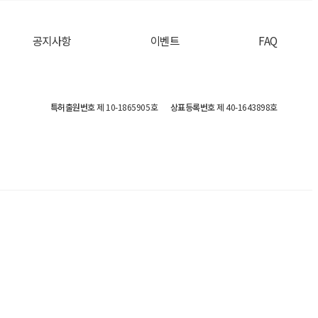
공지사항
이벤트
FAQ
특허출원번호
제 10-1865905호
상표등록번호
제 40-1643898호