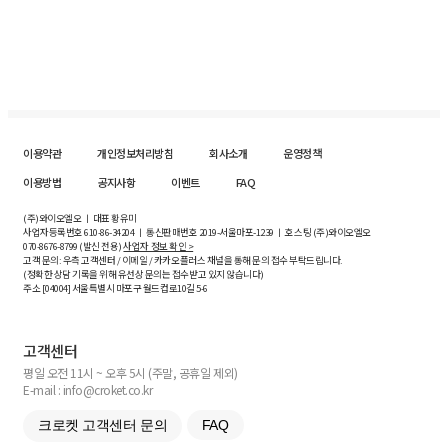
이용약관
개인정보처리방침
회사소개
운영정책
이용방법
공지사항
이벤트
FAQ
(주)와이오엘오 ㅣ 대표 황유미
사업자등록번호
610-86-34204
ㅣ 통신판매번호 2019-서울마포-1239 ㅣ 호스팅 (주)와이오엘오
070-8676-8799 (발신 전용)
사업자 정보 확인 >
고객 문의: 우측 고객센터 / 이메일 / 카카오플러스 채널을 통해 문의 접수 부탁드립니다.
(정확한 상담 기록을 위해 유선상 문의는 접수받고 있지 않습니다)
주소 [
04004
] 서울특별시 마포구 월드컵로10길
5-6
고객센터
평일 오전 11시 ~ 오후 5시 (주말, 공휴일 제외)
E-mail : info@croket.co.kr
크로켓 고객센터 문의
FAQ