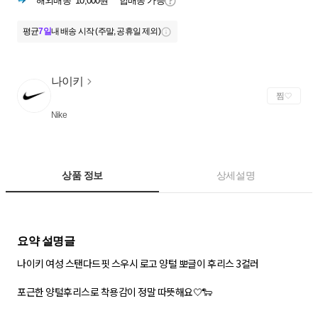
해외배송
10,000원
합배송 가능
평균
7일
내 배송 시작 (주말, 공휴일 제외)
나이키
찜
Nike
상품 정보
상세설명
나이키 여성 스탠다드핏 스우시 로고 양털 뽀글이 후리스 3컬러
포근한 양털후리스로 착용감이 정말 따뜻해요🤍🐑