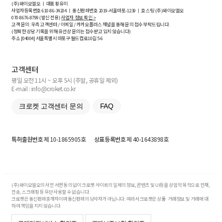
(주)와이오엘오 ㅣ 대표 황유미
사업자등록번호
610-86-34204
ㅣ 통신판매번호 2019-서울마포-1239 ㅣ 호스팅 (주)와이오엘오
070-8676-8799 (발신 전용)
사업자 정보 확인 >
고객 문의: 우측 고객센터 / 이메일 / 카카오플러스 채널을 통해 문의 접수 부탁드립니다.
(정확한 상담 기록을 위해 유선상 문의는 접수받고 있지 않습니다)
주소 [
04004
] 서울특별시 마포구 월드컵로10길
5-6
고객센터
평일 오전 11시 ~ 오후 5시 (주말, 공휴일 제외)
E-mail : info@croket.co.kr
크로켓 고객센터 문의
FAQ
특허출원번호
제 10-1865905호
상표등록번호
제 40-1643898호
(주)와이오엘오의 사전 서면 동의 없이 크로켓 사이트의 일체의 정보, 콘텐츠 및 UI등을 상업적 목적으로 전재,
전송, 스크래핑 등 무단 사용할 수 없습니다.
크로켓은 통신판매중개자이며 통신판매의 당사자가 아닙니다. 따라서 크로켓은 상품·거래정보 및 거래에 대
하여 책임을 지지 않습니다.