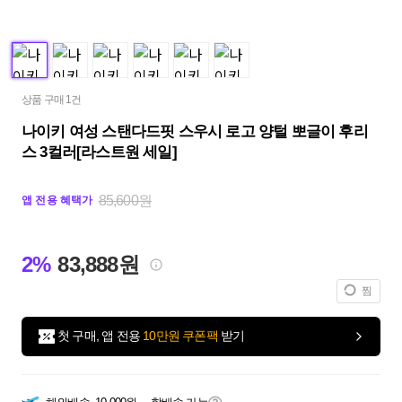
상품 구매 1건
나이키 여성 스탠다드핏 스우시 로고 양털 뽀글이 후리
스 3컬러[라스트원 세일]
85,600원
앱 전용 혜택가
2%
83,888원
찜
첫 구매, 앱 전용
10만원 쿠폰팩
받기