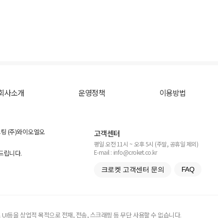
회사소개
운영정책
이용방법
스팅 (주)와이오엘오
고객센터
평일 오전 11시 ~ 오후 5시 (주말, 공휴일 제외)
E-mail : info@croket.co.kr
탁드립니다.
크로켓 고객센터 문의
FAQ
UI등을 상업적 목적으로 전재, 전송, 스크래핑 등 무단 사용할 수 없습니다.