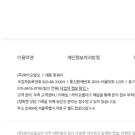
이용약관
개인정보처리방침
(주)와이오엘오 ㅣ 대표 황유미
사업자등록번호
610-86-34204
ㅣ 통신판매번호 2019-서울마포-1239 ㅣ 호
070-8676-8799 (발신 전용)
사업자 정보 확인 >
고객 문의: 우측 고객센터 / 이메일 / 카카오플러스 채널을 통해 문의 접수 부
(정확한 상담 기록을 위해 유선상 문의는 접수받고 있지 않습니다)
주소 [
04004
] 서울특별시 마포구 월드컵로10길
5-6
(주)와이오엘오의 사전 서면 동의 없이 크로켓 사이트의 일체의 정보, 콘텐츠 및 