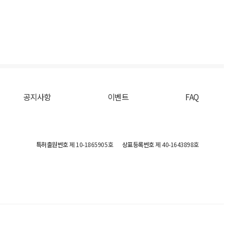
공지사항
이벤트
FAQ
특허출원번호
제 10-1865905호
상표등록번호
제 40-1643898호