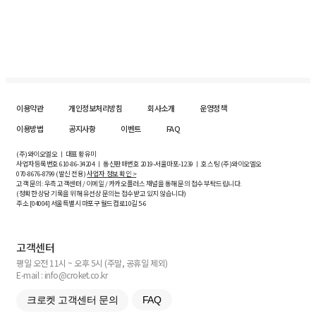
이용약관
개인정보처리방침
회사소개
운영정책
이용방법
공지사항
이벤트
FAQ
(주)와이오엘오 ㅣ 대표 황유미
사업자등록번호
610-86-34204
ㅣ 통신판매번호 2019-서울마포-1239 ㅣ 호스팅 (주)와이오엘오
070-8676-8799 (발신 전용)
사업자 정보 확인 >
고객 문의: 우측 고객센터 / 이메일 / 카카오플러스 채널을 통해 문의 접수 부탁드립니다.
(정확한 상담 기록을 위해 유선상 문의는 접수받고 있지 않습니다)
주소 [
04004
] 서울특별시 마포구 월드컵로10길
5-6
고객센터
평일 오전 11시 ~ 오후 5시 (주말, 공휴일 제외)
E-mail : info@croket.co.kr
크로켓 고객센터 문의
FAQ