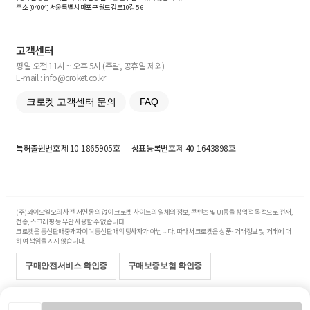
주소 [
04004
] 서울특별시 마포구 월드컵로10길
5-6
고객센터
평일 오전 11시 ~ 오후 5시 (주말, 공휴일 제외)
E-mail : info@croket.co.kr
크로켓 고객센터 문의
FAQ
특허출원번호
제 10-1865905호
상표등록번호
제 40-1643898호
(주)와이오엘오의 사전 서면 동의 없이 크로켓 사이트의 일체의 정보, 콘텐츠 및 UI등을 상업적 목적으로 전재,
전송, 스크래핑 등 무단 사용할 수 없습니다.
크로켓은 통신판매중개자이며 통신판매의 당사자가 아닙니다. 따라서 크로켓은 상품·거래정보 및 거래에 대
하여 책임을 지지 않습니다.
구매안전서비스 확인증
구매보증보험 확인증
Copyright© 2017-2026 YOLO Co, Ltd. All rights reserved.