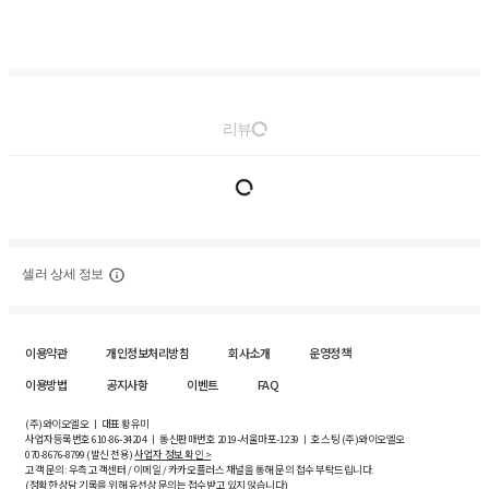
리뷰
셀러 상세 정보
이용약관
개인정보처리방침
회사소개
운영정책
이용방법
공지사항
이벤트
FAQ
(주)와이오엘오 ㅣ 대표 황유미
사업자등록번호
610-86-34204
ㅣ 통신판매번호 2019-서울마포-1239 ㅣ 호스팅 (주)와이오엘오
070-8676-8799 (발신 전용)
사업자 정보 확인 >
고객 문의: 우측 고객센터 / 이메일 / 카카오플러스 채널을 통해 문의 접수 부탁드립니다.
(정확한 상담 기록을 위해 유선상 문의는 접수받고 있지 않습니다)