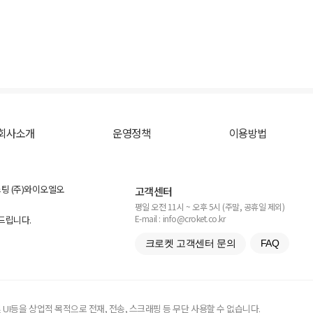
회사소개
운영정책
이용방법
스팅 (주)와이오엘오
고객센터
평일 오전 11시 ~ 오후 5시 (주말, 공휴일 제외)
E-mail : info@croket.co.kr
탁드립니다.
크로켓 고객센터 문의
FAQ
UI등을 상업적 목적으로 전재, 전송, 스크래핑 등 무단 사용할 수 없습니다.