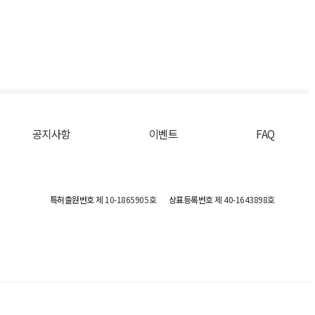
공지사항
이벤트
FAQ
특허출원번호
제 10-1865905호
상표등록번호
제 40-1643898호