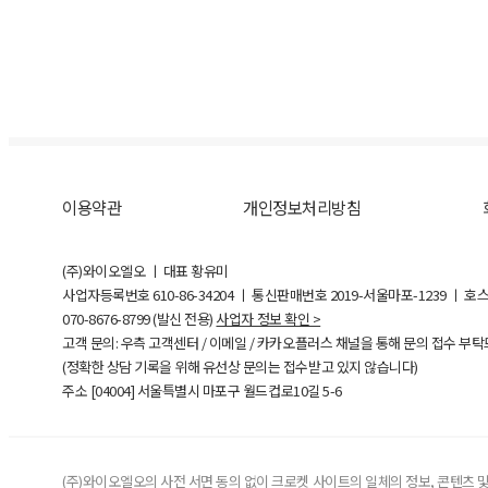
이용약관
개인정보처리방침
(주)와이오엘오 ㅣ 대표 황유미
사업자등록번호
610-86-34204
ㅣ 통신판매번호 2019-서울마포-1239 ㅣ 호
070-8676-8799 (발신 전용)
사업자 정보 확인 >
고객 문의: 우측 고객센터 / 이메일 / 카카오플러스 채널을 통해 문의 접수 부
(정확한 상담 기록을 위해 유선상 문의는 접수받고 있지 않습니다)
주소 [
04004
] 서울특별시 마포구 월드컵로10길
5-6
(주)와이오엘오의 사전 서면 동의 없이 크로켓 사이트의 일체의 정보, 콘텐츠 및 