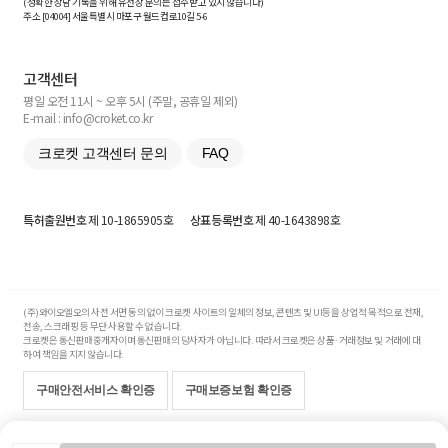
(정확한 상담 기록을 위해 유선상 문의는 접수받고 있지 않습니다)
주소 [
04004
] 서울특별시 마포구 월드컵로10길
5-6
고객센터
평일 오전 11시 ~ 오후 5시 (주말, 공휴일 제외)
E-mail : info@croket.co.kr
크로켓 고객센터 문의
FAQ
특허출원번호
제 10-1865905호
상표등록번호
제 40-1643898호
(주)와이오엘오의 사전 서면 동의 없이 크로켓 사이트의 일체의 정보, 콘텐츠 및 UI등을 상업적 목적으로 전재,
전송, 스크래핑 등 무단 사용할 수 없습니다.
크로켓은 통신판매중개자이며 통신판매의 당사자가 아닙니다. 따라서 크로켓은 상품·거래정보 및 거래에 대
하여 책임을 지지 않습니다.
구매안전서비스 확인증
구매보증보험 확인증
Copyright© 2017-2026 YOLO Co, Ltd. All rights reserved.