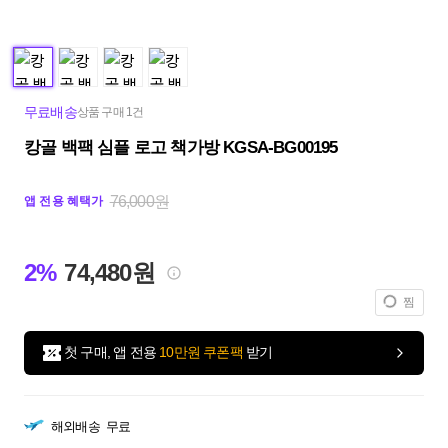
무료배송
상품 구매 1건
캉골 백팩 심플 로고 책가방 KGSA-BG00195
76,000원
앱 전용 혜택가
2%
74,480원
찜
첫 구매, 앱 전용
10만원 쿠폰팩
받기
해외배송
무료