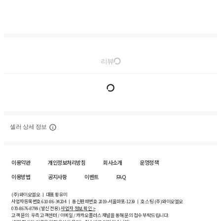
리뷰
셀러 상세 정보
이용약관
개인정보처리방침
회사소개
운영정책
이용방법
공지사항
이벤트
FAQ
(주)와이오엘오 ㅣ 대표 황유미
사업자등록번호
610-86-34204
ㅣ 통신판매번호 2019-서울마포-1239 ㅣ 호스팅 (주)와이오엘오
070-8676-8799 (발신 전용)
사업자 정보 확인 >
고객 문의: 우측 고객센터 / 이메일 / 카카오플러스 채널을 통해 문의 접수 부탁드립니다.