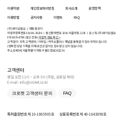
이용약관
개인정보처리방침
회사소개
운영정책
이용방법
공지사항
이벤트
FAQ
(주)와이오엘오 ㅣ 대표 황유미
사업자등록번호
610-86-34204
ㅣ 통신판매번호 2019-서울마포-1239 ㅣ 호스팅 (주)와이오엘오
070-8676-8799 (발신 전용)
사업자 정보 확인 >
고객 문의: 우측 고객센터 / 이메일 / 카카오플러스 채널을 통해 문의 접수 부탁드립니다.
(정확한 상담 기록을 위해 유선상 문의는 접수받고 있지 않습니다)
주소 [
04004
] 서울특별시 마포구 월드컵로10길
5-6
고객센터
평일 오전 11시 ~ 오후 5시 (주말, 공휴일 제외)
E-mail : info@croket.co.kr
크로켓 고객센터 문의
FAQ
특허출원번호
제 10-1865905호
상표등록번호
제 40-1643898호