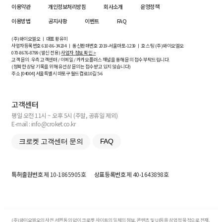
이용약관
개인정보처리방침
회사소개
운영정책
이용방법
공지사항
이벤트
FAQ
(주)와이오엘오 ㅣ 대표 황유미
사업자등록번호
610-86-34204
ㅣ 통신판매번호 2019-서울마포-1239 ㅣ 호스팅 (주)와이오엘오
070-8676-8799 (발신 전용)
사업자 정보 확인 >
고객 문의: 우측 고객센터 / 이메일 / 카카오플러스 채널을 통해 문의 접수 부탁드립니다.
(정확한 상담 기록을 위해 유선상 문의는 접수받고 있지 않습니다)
주소 [
04004
] 서울특별시 마포구 월드컵로10길
5-6
고객센터
평일 오전 11시 ~ 오후 5시 (주말, 공휴일 제외)
E-mail : info@croket.co.kr
크로켓 고객센터 문의
FAQ
특허출원번호
제 10-1865905호
상표등록번호
제 40-1643898호
(주)와이오엘오의 사전 서면 동의 없이 크로켓 사이트의 일체의 정보, 콘텐츠 및 UI등을 상업적 목적으로 전재,