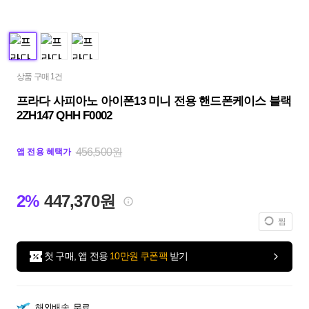
상품 구매 1건
프라다 사피아노 아이폰13 미니 전용 핸드폰케이스 블랙
2ZH147 QHH F0002
456,500원
앱 전용 혜택가
2%
447,370원
찜
첫 구매, 앱 전용
10만원 쿠폰팩
받기
해외배송
무료