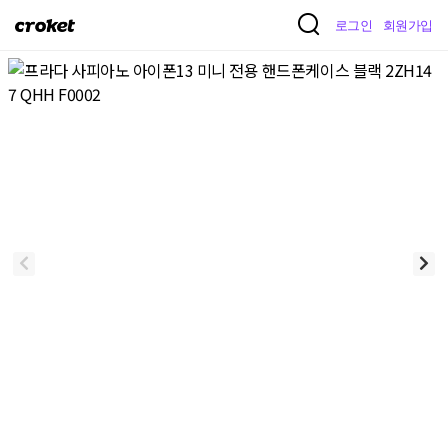
크
로그인
회원가입
로
켓