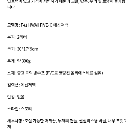
민트택이 없고 가격이 저렴하기 때문에 교환, 반품, 수리 및 보증이 불가합
니다.
모델명 : F41 HWAII FIVE-O 메신져백
부피 : 2리터
크기 : 30*17*9cm
무게 : 약 300g
소재 : 중고 트럭 방수포 (PVC로 코팅된 폴리에스테르 섬유)
컬렉션 : 메신저백
안감 : 없음
스타일 : 스포티
세부사항 : 조절 가능한 어깨끈, 두개의 핸들, 퀼릴리스용 버클, 내부 포켓 2
개