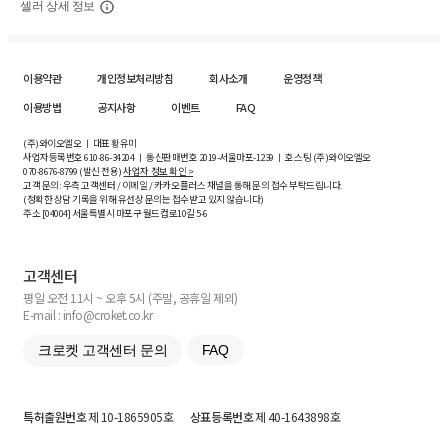
셀러 상세 정보
이용약관
개인정보처리방침
회사소개
운영정책
이용방법
공지사항
이벤트
FAQ
(주)와이오엘오 ㅣ 대표 황유미
사업자등록번호
610-86-34204
ㅣ 통신판매번호 2019-서울마포-1239 ㅣ 호스팅 (주)와이오엘오
070-8676-8799 (발신 전용)
사업자 정보 확인 >
고객 문의: 우측 고객센터 / 이메일 / 카카오플러스 채널을 통해 문의 접수 부탁드립니다.
(정확한 상담 기록을 위해 유선상 문의는 접수받고 있지 않습니다)
주소 [
04004
] 서울특별시 마포구 월드컵로10길
5-6
고객센터
평일 오전 11시 ~ 오후 5시 (주말, 공휴일 제외)
E-mail : info@croket.co.kr
크로켓 고객센터 문의
FAQ
특허출원번호
제 10-1865905호
상표등록번호
제 40-1643898호