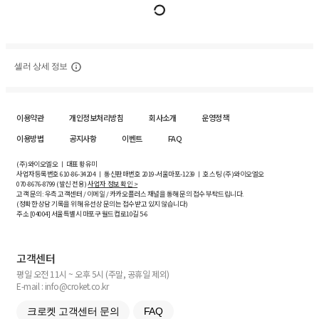
셀러 상세 정보
이용약관
개인정보처리방침
회사소개
운영정책
이용방법
공지사항
이벤트
FAQ
(주)와이오엘오 ㅣ 대표 황유미
사업자등록번호
610-86-34204
ㅣ 통신판매번호 2019-서울마포-1239 ㅣ 호스팅 (주)와이오엘오
070-8676-8799 (발신 전용)
사업자 정보 확인 >
고객 문의: 우측 고객센터 / 이메일 / 카카오플러스 채널을 통해 문의 접수 부탁드립니다.
(정확한 상담 기록을 위해 유선상 문의는 접수받고 있지 않습니다)
주소 [
04004
] 서울특별시 마포구 월드컵로10길
5-6
고객센터
평일 오전 11시 ~ 오후 5시 (주말, 공휴일 제외)
E-mail : info@croket.co.kr
크로켓 고객센터 문의
FAQ