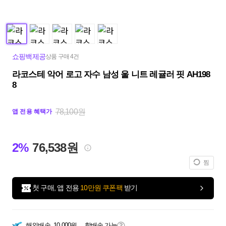
쇼핑백제공
상품 구매 4건
라코스테 악어 로고 자수 남성 울 니트 레귤러 핏 AH198
8
78,100원
앱 전용 혜택가
2%
76,538원
찜
첫 구매, 앱 전용
10만원 쿠폰팩
받기
해외배송
10,000원
합배송 가능