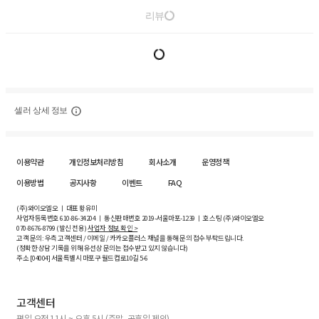
리뷰
셀러 상세 정보
이용약관
개인정보처리방침
회사소개
운영정책
이용방법
공지사항
이벤트
FAQ
(주)와이오엘오 ㅣ 대표 황유미
사업자등록번호
610-86-34204
ㅣ 통신판매번호 2019-서울마포-1239 ㅣ 호스팅 (주)와이오엘오
070-8676-8799 (발신 전용)
사업자 정보 확인 >
고객 문의: 우측 고객센터 / 이메일 / 카카오플러스 채널을 통해 문의 접수 부탁드립니다.
(정확한 상담 기록을 위해 유선상 문의는 접수받고 있지 않습니다)
주소 [
04004
] 서울특별시 마포구 월드컵로10길
5-6
고객센터
평일 오전 11시 ~ 오후 5시 (주말, 공휴일 제외)