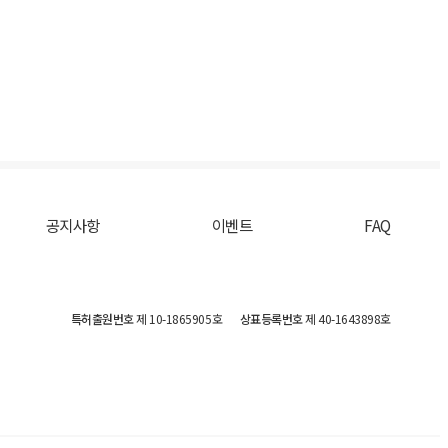
공지사항
이벤트
FAQ
특허출원번호
제 10-1865905호
상표등록번호
제 40-1643898호