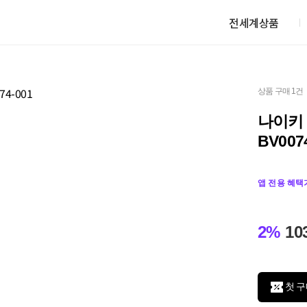
전세계상품
상품 구매 1건
나이키 
BV007
앱 전용 혜택
2%
10
첫 구