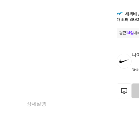
해외배
개 초과 : 89,70
평균
14일
내 
나
Nike
상세설명