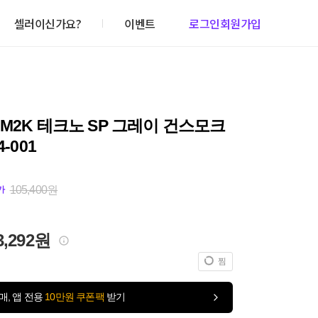
셀러이신가요?
이벤트
로그인
회원가입
M2K 테크노 SP 그레이 건스모크
4-001
105,400원
가
3,292원
찜
매, 앱 전용
10만원 쿠폰팩
받기