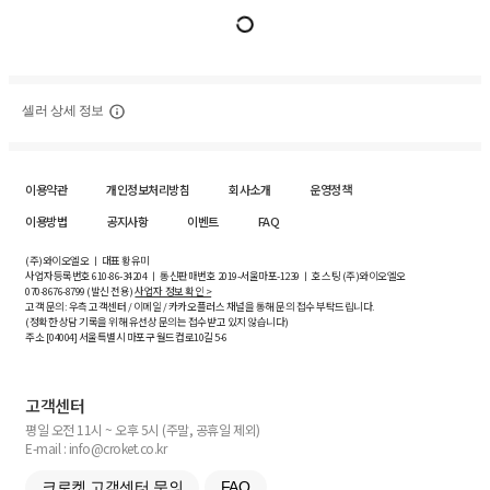
셀러 상세 정보
이용약관
개인정보처리방침
회사소개
운영정책
이용방법
공지사항
이벤트
FAQ
(주)와이오엘오 ㅣ 대표 황유미
사업자등록번호
610-86-34204
ㅣ 통신판매번호 2019-서울마포-1239 ㅣ 호스팅 (주)와이오엘오
070-8676-8799 (발신 전용)
사업자 정보 확인 >
고객 문의: 우측 고객센터 / 이메일 / 카카오플러스 채널을 통해 문의 접수 부탁드립니다.
(정확한 상담 기록을 위해 유선상 문의는 접수받고 있지 않습니다)
주소 [
04004
] 서울특별시 마포구 월드컵로10길
5-6
고객센터
평일 오전 11시 ~ 오후 5시 (주말, 공휴일 제외)
E-mail : info@croket.co.kr
크로켓 고객센터 문의
FAQ