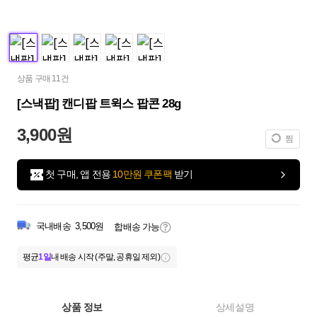
상품 구매 11건
[스낵팝] 캔디팝 트윅스 팝콘 28g
3,900원
찜
첫 구매, 앱 전용
10만원 쿠폰팩
받기
국내배송
3,500원
합배송 가능
평균
1일
내 배송 시작 (주말, 공휴일 제외)
상품 정보
상세설명