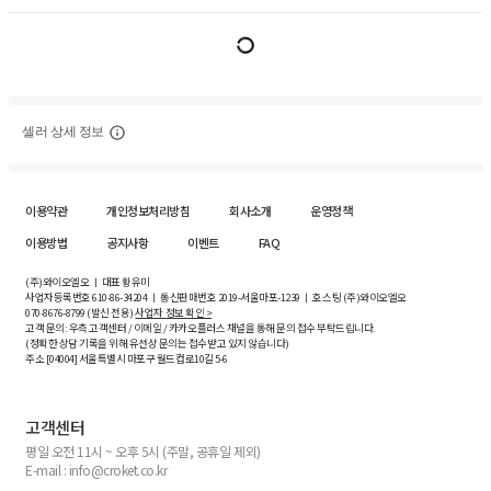
셀러 상세 정보
이용약관
개인정보처리방침
회사소개
운영정책
이용방법
공지사항
이벤트
FAQ
(주)와이오엘오 ㅣ 대표 황유미
사업자등록번호
610-86-34204
ㅣ 통신판매번호 2019-서울마포-1239 ㅣ 호스팅 (주)와이오엘오
070-8676-8799 (발신 전용)
사업자 정보 확인 >
고객 문의: 우측 고객센터 / 이메일 / 카카오플러스 채널을 통해 문의 접수 부탁드립니다.
(정확한 상담 기록을 위해 유선상 문의는 접수받고 있지 않습니다)
주소 [
04004
] 서울특별시 마포구 월드컵로10길
5-6
고객센터
평일 오전 11시 ~ 오후 5시 (주말, 공휴일 제외)
E-mail : info@croket.co.kr