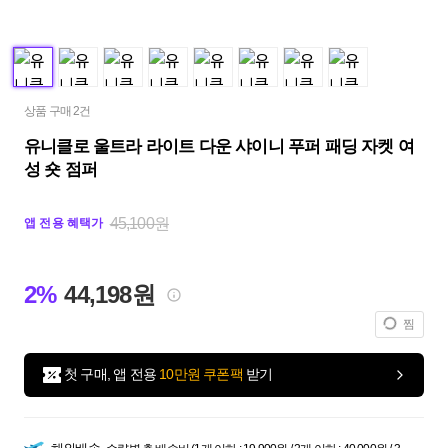
상품 구매 2건
유니클로 울트라 라이트 다운 샤이니 푸퍼 패딩 자켓 여
성 숏 점퍼
45,100원
앱 전용 혜택가
2%
44,198원
찜
첫 구매, 앱 전용
10만원 쿠폰팩
받기