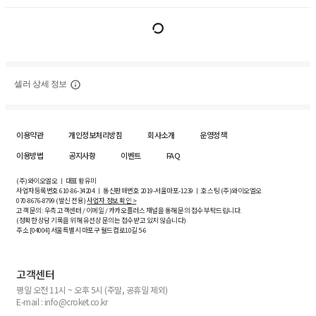
셀러 상세 정보
이용약관
개인정보처리방침
회사소개
운영정책
이용방법
공지사항
이벤트
FAQ
(주)와이오엘오 ㅣ 대표 황유미
사업자등록번호
610-86-34204
ㅣ 통신판매번호 2019-서울마포-1239 ㅣ 호스팅 (주)와이오엘오
070-8676-8799 (발신 전용)
사업자 정보 확인 >
고객 문의: 우측 고객센터 / 이메일 / 카카오플러스 채널을 통해 문의 접수 부탁드립니다.
(정확한 상담 기록을 위해 유선상 문의는 접수받고 있지 않습니다)
주소 [
04004
] 서울특별시 마포구 월드컵로10길
5-6
고객센터
평일 오전 11시 ~ 오후 5시 (주말, 공휴일 제외)
E-mail : info@croket.co.kr