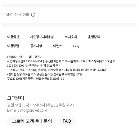
셀러 상세 정보
이용약관
개인정보처리방침
회사소개
운영정책
이용방법
공지사항
이벤트
FAQ
(주)와이오엘오 ㅣ 대표 황유미
사업자등록번호
610-86-34204
ㅣ 통신판매번호 2019-서울마포-1239 ㅣ 호스팅 (주)와이오엘오
070-8676-8799 (발신 전용)
사업자 정보 확인 >
고객 문의: 우측 고객센터 / 이메일 / 카카오플러스 채널을 통해 문의 접수 부탁드립니다.
(정확한 상담 기록을 위해 유선상 문의는 접수받고 있지 않습니다)
주소 [
04004
] 서울특별시 마포구 월드컵로10길
5-6
고객센터
평일 오전 11시 ~ 오후 5시 (주말, 공휴일 제외)
E-mail : info@croket.co.kr
크로켓 고객센터 문의
FAQ