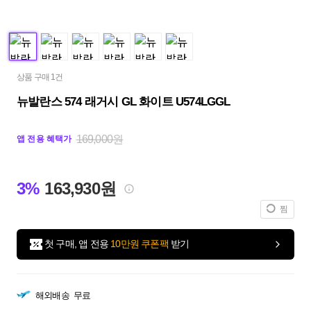
상품 구매 1건
뉴발란스 574 래거시 GL 화이트 U574LGGL
169,000원
앱 전용 혜택가
3%
163,930원
찜
첫 구매, 앱 전용
10만원 쿠폰팩
받기
해외배송
무료