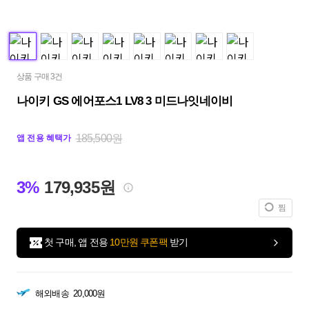
상품 구매 3건
나이키 GS 에어포스1 LV8 3 미드나잇네이비
185,500원
앱 전용 혜택가
3%
179,935원
찜
첫 구매, 앱 전용
10만원 쿠폰팩
받기
해외배송
20,000원