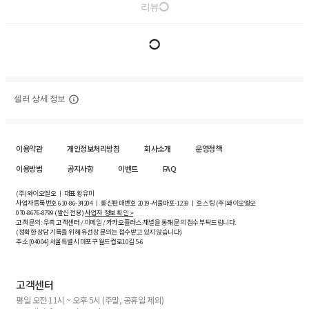
리뷰
셀러 상세 정보
이용약관
개인정보처리방침
회사소개
운영정책
이용방법
공지사항
이벤트
FAQ
(주)와이오엘오 ㅣ 대표 황유미
사업자등록번호
610-86-34204
ㅣ 통신판매번호 2019-서울마포-1239 ㅣ 호스팅 (주)와이오엘오
070-8676-8799 (발신 전용)
사업자 정보 확인 >
고객 문의: 우측 고객센터 / 이메일 / 카카오플러스 채널을 통해 문의 접수 부탁드립니다.
(정확한 상담 기록을 위해 유선상 문의는 접수받고 있지 않습니다)
주소 [
04004
] 서울특별시 마포구 월드컵로10길
5-6
고객센터
평일 오전 11시 ~ 오후 5시 (주말, 공휴일 제외)