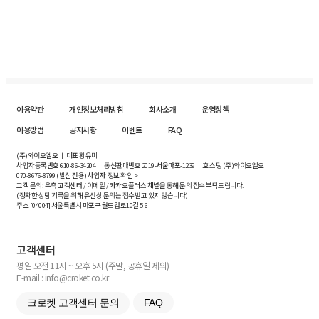
이용약관
개인정보처리방침
회사소개
운영정책
이용방법
공지사항
이벤트
FAQ
(주)와이오엘오 ㅣ 대표 황유미
사업자등록번호
610-86-34204
ㅣ 통신판매번호 2019-서울마포-1239 ㅣ 호스팅 (주)와이오엘오
070-8676-8799 (발신 전용)
사업자 정보 확인 >
고객 문의: 우측 고객센터 / 이메일 / 카카오플러스 채널을 통해 문의 접수 부탁드립니다.
(정확한 상담 기록을 위해 유선상 문의는 접수받고 있지 않습니다)
주소 [
04004
] 서울특별시 마포구 월드컵로10길
5-6
고객센터
평일 오전 11시 ~ 오후 5시 (주말, 공휴일 제외)
E-mail : info@croket.co.kr
크로켓 고객센터 문의
FAQ