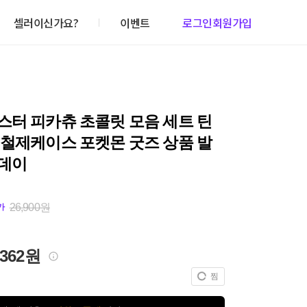
셀러이신가요?
이벤트
로그인
회원가입
스터 피카츄 초콜릿 모음 세트 틴
 철제케이스 포켓몬 굿즈 상품 발
데이
26,900원
가
,362원
찜