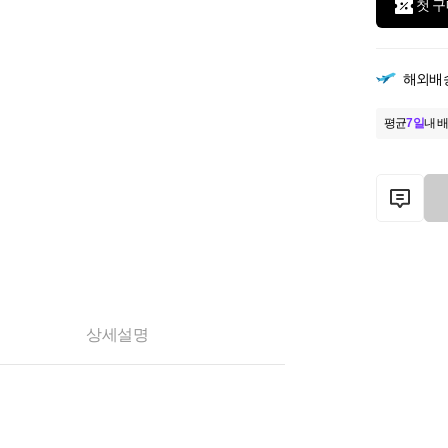
첫 구
해외배
평균
7일
내 배
상세설명