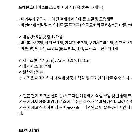
포켓몬스터 어소트 초콜릿 피카츄 (8종 맛 총 12개입)
- 피카츄가 귀엽게 그려진 철제케이스에 든 초콜릿 모음세트
- 바닐라 캐러멜 밀크 스위트(몰트퍼프) 스트로베리 쿠키&크림 마론 크
✔ 내용량 : 8종 맛 총 12개입
- 바닐라 맛 2개, 딸기 맛 1개, 캬라멜 맛 2개, 쿠키&크림 1개, 밀크 맛 3개
- 마론(밤) 맛 1개, 스위트(몰트 퍼프) 1개, 그리스피 잔두야 1개
✔ 사이즈(패키지/cm) : 2.7×16.9×11.8cm
✔ 패키지 소재 : 철제
✔ 원산지 : 일본
※ 사진은 이미지입니다.실제 상품과 색상 및 디자인이 다를 수 있습니다
📌 일본 현지 포켓몬 센터 온/오프라인 매장에서 직접 구입 및 발송해 
📌 현지에서 상품 바잉 완료 후에는 주문 취소가 절대 불가합니다😥 
📌 현지 재고 상황에 따라 판매 불가 또는 바잉완료 및 발송까지 시간이 
다.