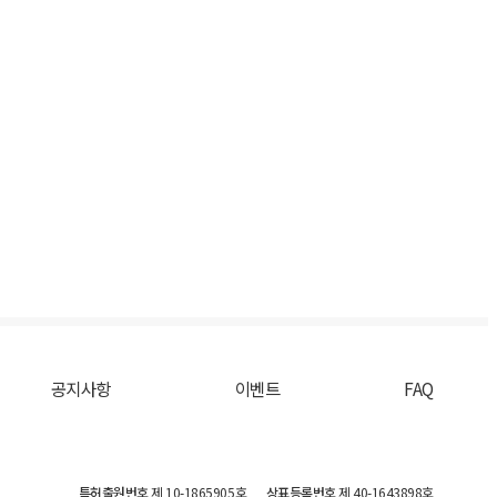
공지사항
이벤트
FAQ
특허출원번호
제 10-1865905호
상표등록번호
제 40-1643898호