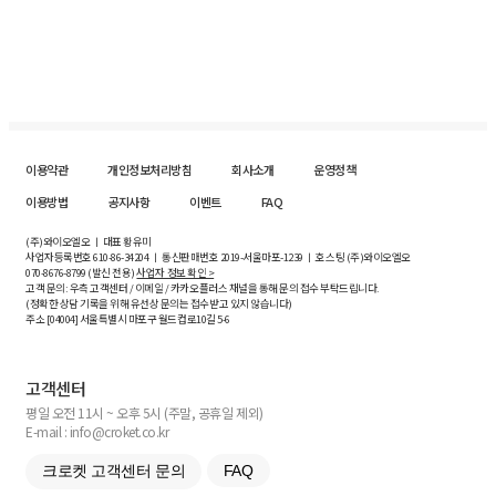
이용약관
개인정보처리방침
회사소개
운영정책
이용방법
공지사항
이벤트
FAQ
(주)와이오엘오 ㅣ 대표 황유미
사업자등록번호
610-86-34204
ㅣ 통신판매번호 2019-서울마포-1239 ㅣ 호스팅 (주)와이오엘오
070-8676-8799 (발신 전용)
사업자 정보 확인 >
고객 문의: 우측 고객센터 / 이메일 / 카카오플러스 채널을 통해 문의 접수 부탁드립니다.
(정확한 상담 기록을 위해 유선상 문의는 접수받고 있지 않습니다)
주소 [
04004
] 서울특별시 마포구 월드컵로10길
5-6
고객센터
평일 오전 11시 ~ 오후 5시 (주말, 공휴일 제외)
E-mail : info@croket.co.kr
크로켓 고객센터 문의
FAQ