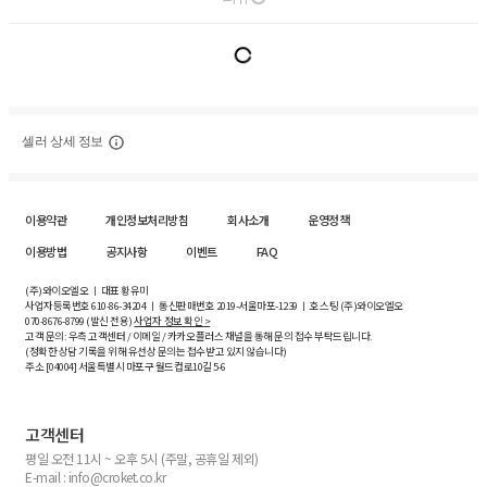
셀러 상세 정보
이용약관
개인정보처리방침
회사소개
운영정책
이용방법
공지사항
이벤트
FAQ
(주)와이오엘오 ㅣ 대표 황유미
사업자등록번호
610-86-34204
ㅣ 통신판매번호 2019-서울마포-1239 ㅣ 호스팅 (주)와이오엘오
070-8676-8799 (발신 전용)
사업자 정보 확인 >
고객 문의: 우측 고객센터 / 이메일 / 카카오플러스 채널을 통해 문의 접수 부탁드립니다.
(정확한 상담 기록을 위해 유선상 문의는 접수받고 있지 않습니다)
주소 [
04004
] 서울특별시 마포구 월드컵로10길
5-6
고객센터
평일 오전 11시 ~ 오후 5시 (주말, 공휴일 제외)
E-mail : info@croket.co.kr