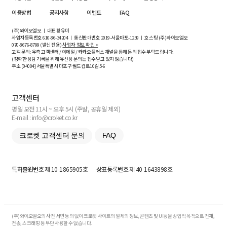
이용방법
공지사항
이벤트
FAQ
(주)와이오엘오 ㅣ 대표 황유미
사업자등록번호
610-86-34204
ㅣ 통신판매번호 2019-서울마포-1239 ㅣ 호스팅 (주)와이오엘오
070-8676-8799 (발신 전용)
사업자 정보 확인 >
고객 문의: 우측 고객센터 / 이메일 / 카카오플러스 채널을 통해 문의 접수 부탁드립니다.
(정확한 상담 기록을 위해 유선상 문의는 접수받고 있지 않습니다)
주소 [
04004
] 서울특별시 마포구 월드컵로10길
5-6
고객센터
평일 오전 11시 ~ 오후 5시 (주말, 공휴일 제외)
E-mail : info@croket.co.kr
크로켓 고객센터 문의
FAQ
특허출원번호
제 10-1865905호
상표등록번호
제 40-1643898호
(주)와이오엘오의 사전 서면 동의 없이 크로켓 사이트의 일체의 정보, 콘텐츠 및 UI등을 상업적 목적으로 전재,
전송, 스크래핑 등 무단 사용할 수 없습니다.