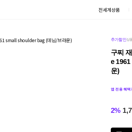
전세계상품
추가할인
상품
구찌 재키
e 1961
운)
앱 전용 혜택
2%
1,