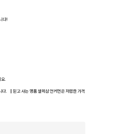
니다!
요.
니다. ┃믿고 사는 명품 셀렉샵 언커먼은 저렴한 가격