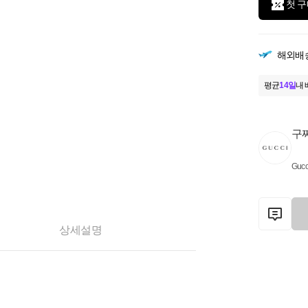
첫 구
해외배
평균
14일
내 
구
Gucc
상세설명