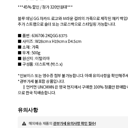
***45% 할인 / 정가 320만원대***
블루 데님 GG 자카드 로고와 브라운 컬러의 가죽으로 제작된 재키 백입
추가 스트랩으로 숄더 또는 크로스백으로 스타일링 가능합니다.
■ 품번 : 636706 2KQGG 8375
■ 사이즈 : W28cm x H19cm x D4.5cm
■ 소재 : 가죽
■ 무게 : 500g
■ 원산지 : 이탈리아
■ 구성품 : 더스트백 (박스 x)
*인보이스 또는 영수증 첨부 불가능합니다. 아래 유의사항을 확인해주세
*관부가세 불포함 상품입니다.
┃언커먼 UNCMMN 은 영국 현지에서 구매한 100% 정품만 판매합
으로 한국 직배송합니다.
해외배송 제품의
관부가세 유의사항 확인 필수!