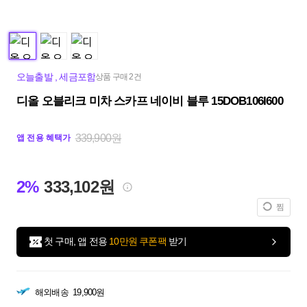
오늘출발
,
세금포함
상품 구매 2건
디올 오블리크 미차 스카프 네이비 블루 15DOB106I600
339,900원
앱 전용 혜택가
2%
333,102원
찜
첫 구매, 앱 전용
10만원 쿠폰팩
받기
해외배송
19,900원