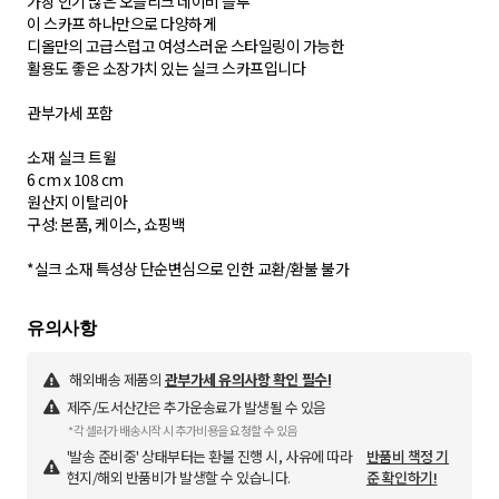
가장 인기 많은 오블리크 네이비 블루
이 스카프 하나만으로 다양하게
디올만의 고급스럽고 여성스러운 스타일링이 가능한
활용도 좋은 소장가치 있는 실크 스카프입니다
관부가세 포함
소재 실크 트윌
6 cm x 108 cm
원산지 이탈리아
구성: 본품, 케이스, 쇼핑백
*실크 소재 특성상 단순변심으로 인한 교환/환불 불가
해외배송 제품의
관부가세 유의사항 확인 필수!
제주/도서산간은 추가운송료가 발생될 수 있음
*각 셀러가 배송시작 시 추가비용을 요청할 수 있음
'발송 준비중' 상태부터는 환불 진행 시, 사유에 따라
반품비 책정 기
현지/해외 반품비가 발생할 수 있습니다.
준 확인하기!