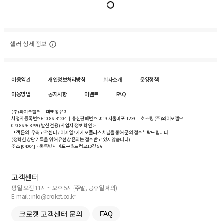
셀러 상세 정보
이용약관
개인정보처리방침
회사소개
운영정책
이용방법
공지사항
이벤트
FAQ
(주)와이오엘오 ㅣ 대표 황유미
사업자등록번호
610-86-34204
ㅣ 통신판매번호 2019-서울마포-1239 ㅣ 호스팅 (주)와이오엘오
070-8676-8799 (발신 전용)
사업자 정보 확인 >
고객 문의: 우측 고객센터 / 이메일 / 카카오플러스 채널을 통해 문의 접수 부탁드립니다.
(정확한 상담 기록을 위해 유선상 문의는 접수받고 있지 않습니다)
주소 [
04004
] 서울특별시 마포구 월드컵로10길
5-6
고객센터
평일 오전 11시 ~ 오후 5시 (주말, 공휴일 제외)
E-mail : info@croket.co.kr
크로켓 고객센터 문의
FAQ