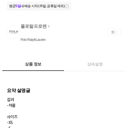
평균
5일
내 배송 시작 (주말, 공휴일 제외)
폴로랄프로렌
찜
Polo RalphLauren
상품 정보
상세설명
컬러
-챠콜
사이즈
-XS