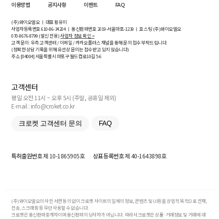
이용방법
공지사항
이벤트
FAQ
(주)와이오엘오 ㅣ 대표 황유미
사업자등록번호
610-86-34204
ㅣ 통신판매번호 2019-서울마포-1239 ㅣ 호스팅 (주)와이오엘오
070-8676-8799 (발신 전용)
사업자 정보 확인 >
고객 문의: 우측 고객센터 / 이메일 / 카카오플러스 채널을 통해 문의 접수 부탁드립니다.
(정확한 상담 기록을 위해 유선상 문의는 접수받고 있지 않습니다)
주소 [
04004
] 서울특별시 마포구 월드컵로10길
5-6
고객센터
평일 오전 11시 ~ 오후 5시 (주말, 공휴일 제외)
E-mail : info@croket.co.kr
크로켓 고객센터 문의
FAQ
특허출원번호
제 10-1865905호
상표등록번호
제 40-1643898호
(주)와이오엘오의 사전 서면 동의 없이 크로켓 사이트의 일체의 정보, 콘텐츠 및 UI등을 상업적 목적으로 전재,
전송, 스크래핑 등 무단 사용할 수 없습니다.
크로켓은 통신판매중개자이며 통신판매의 당사자가 아닙니다. 따라서 크로켓은 상품·거래정보 및 거래에 대