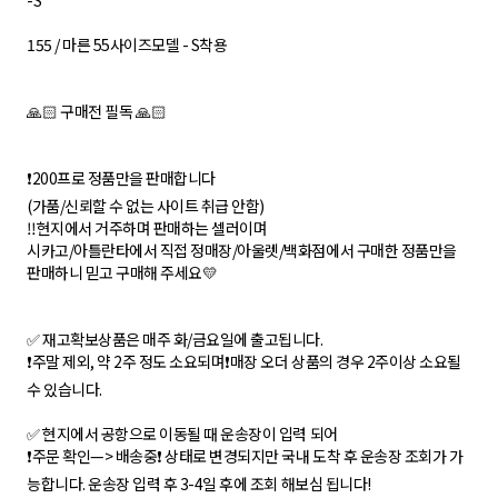
-S
155 / 마른 55사이즈모델 - S착용
🙏🏻 구매전 필독 🙏🏻
❗️200프로 정품만을 판매합니다
(가품/신뢰할 수 없는 사이트 취급 안함)
‼️현지에서 거주하며 판매하는 셀러이며
시카고/아틀란타에서 직접 정매장/아울렛/백화점에서 구매한 정품만을
판매하니 믿고 구매해 주세요💛
✅ 재고확보상품은 매주 화/금요일에 출고됩니다.
❗️주말 제외, 약 2주 정도 소요되며❗️매장 오더 상품의 경우 2주이상 소요될
수 있습니다.
✅ 현지에서 공항으로 이동될 때 운송장이 입력 되어
❗️주문 확인—> 배송중❗️ 상태로 변경되지만 국내 도착 후 운송장 조회가 가
능합니다. 운송장 입력 후 3-4일 후에 조회 해보심 됩니다!