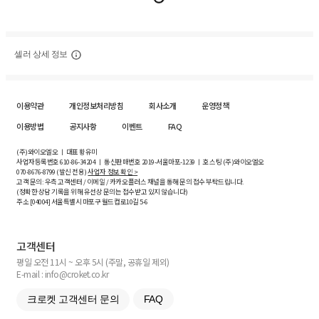
셀러 상세 정보
이용약관
개인정보처리방침
회사소개
운영정책
이용방법
공지사항
이벤트
FAQ
(주)와이오엘오 ㅣ 대표 황유미
사업자등록번호
610-86-34204
ㅣ 통신판매번호 2019-서울마포-1239 ㅣ 호스팅 (주)와이오엘오
070-8676-8799 (발신 전용)
사업자 정보 확인 >
고객 문의: 우측 고객센터 / 이메일 / 카카오플러스 채널을 통해 문의 접수 부탁드립니다.
(정확한 상담 기록을 위해 유선상 문의는 접수받고 있지 않습니다)
주소 [
04004
] 서울특별시 마포구 월드컵로10길
5-6
고객센터
평일 오전 11시 ~ 오후 5시 (주말, 공휴일 제외)
E-mail : info@croket.co.kr
크로켓 고객센터 문의
FAQ